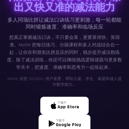
出又快又准的减法能力
多人同场比拼让减法口诀练习更刺激，每一轮都能
同时锻炼速度、准确率和临场反应
想真正掌握减法口诀，不只要会算，更要算得快、算得
准。MathIt 把每日练习、分级课程和多人对战结合在一
起，让你在和朋友比拼反应的同时，稳步提升减法熟练
度。除了减法训练，你还可以继续挑战逻辑谜题与更多数
学关卡，把速度、准确率和思考力一起练起来。
MathIt 深受 100,000+ 用户喜爱，帮助儿童、学生、家庭和成人提
升数学能力。
下载于
App Store
下载于
Google Play