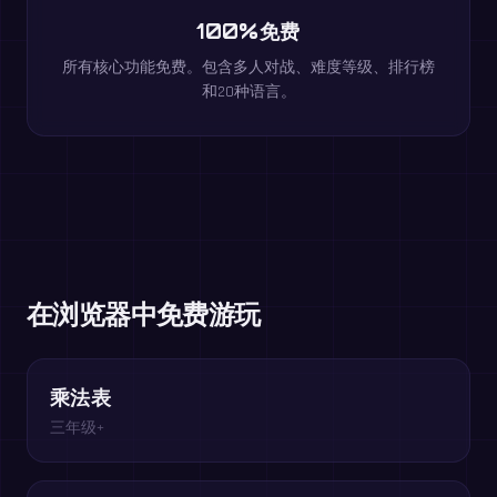
100%免费
所有核心功能免费。包含多人对战、难度等级、排行榜
和20种语言。
在浏览器中免费游玩
乘法表
三年级+