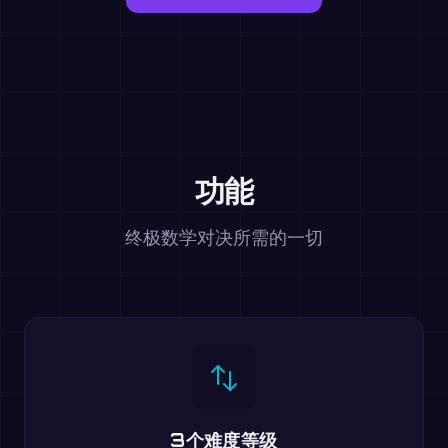
功能
终极数学对决所需的一切
3个难度等级