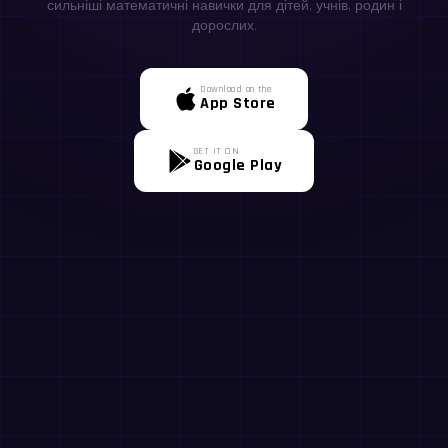
сильніші математичні навички для дітей, учнів, родин і
дорослих.
Download on the
App Store
GET IT ON
Google Play