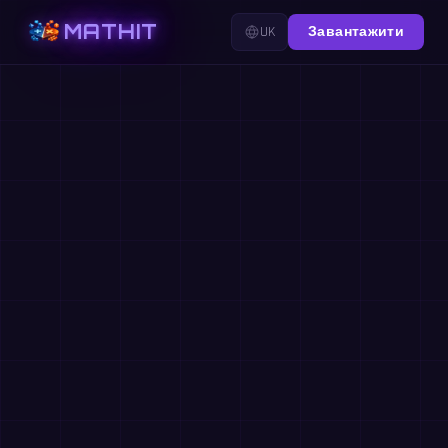
MATHIT
UK
Завантажити