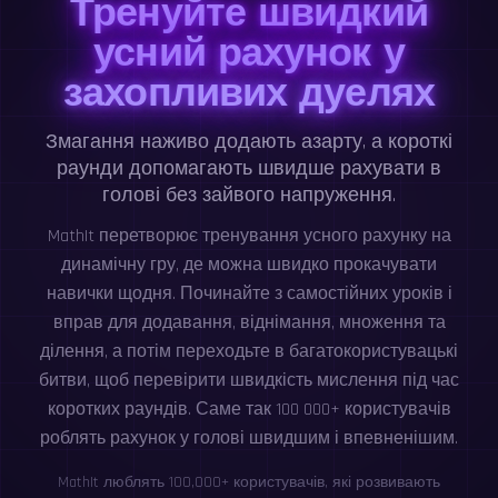
Тренуйте швидкий
усний рахунок у
захопливих дуелях
Змагання наживо додають азарту, а короткі
раунди допомагають швидше рахувати в
голові без зайвого напруження.
MathIt перетворює тренування усного рахунку на
динамічну гру, де можна швидко прокачувати
навички щодня. Починайте з самостійних уроків і
вправ для додавання, віднімання, множення та
ділення, а потім переходьте в багатокористувацькі
битви, щоб перевірити швидкість мислення під час
коротких раундів. Саме так 100 000+ користувачів
роблять рахунок у голові швидшим і впевненішим.
MathIt люблять 100,000+ користувачів, які розвивають