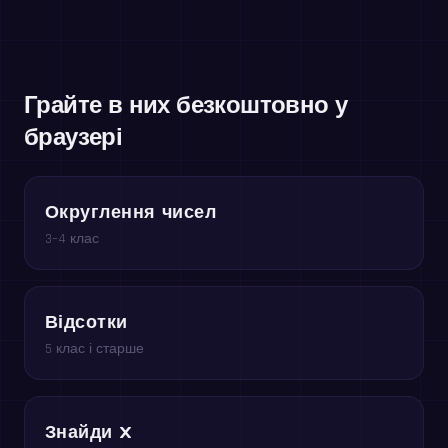
Грайте в них безкоштовно у
браузері
Округлення чисел
3–4 клас
Відсотки
5 клас і старше
Знайди x