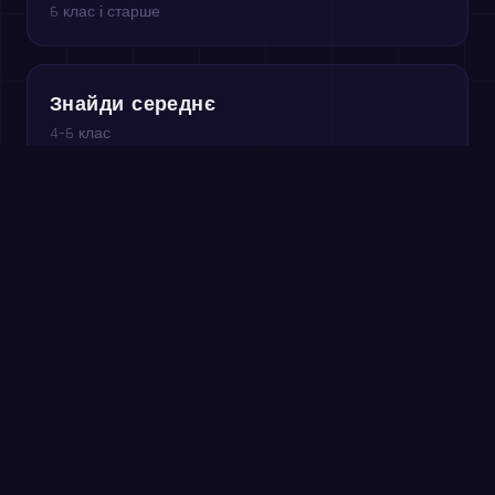
6 клас і старше
Знайди середнє
4–6 клас
Порядок дій
5 клас і старше
Грайте безкоштовно в браузері →