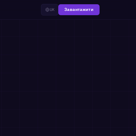
UK
Завантажити