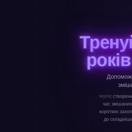
Трену
рокі
Допоможі
зміш
MathIt створен
час змішаних
коротких захоп
до складніши