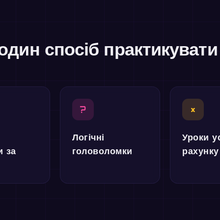
один спосіб практикуват
?
×
Логічні
Уроки у
и за
головоломки
рахунку