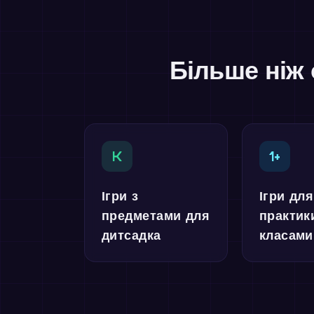
Більше ніж 
K
1+
Ігри з
Ігри для
предметами для
практик
дитсадка
класами