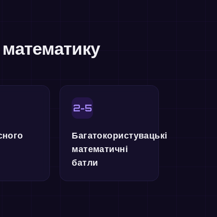
и математику
2-5
сного
Багатокористувацькі
математичні
батли