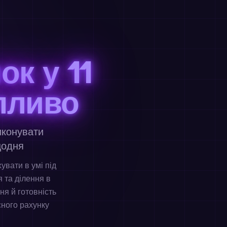
к у 11
пливо
иконувати
щодня
увати в умі під
 та ділення в
ня й готовність
сного рахунку