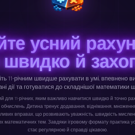
йте усний рахуно
в швидко й захо
ть 11-річним швидше рахувати в умі, впевнено в
ані дії та готуватися до складнішої математики 
ий для 11-річних, яким важливо навчитися швидко й точно рах
 обчислень. Дитина тренує додавання, віднімання, множення
ливих вправах, що розвивають уважність, швидкість мислен
х математичних тем. Завдяки ігровому формату практика у
стає регулярною й справді цікавою.