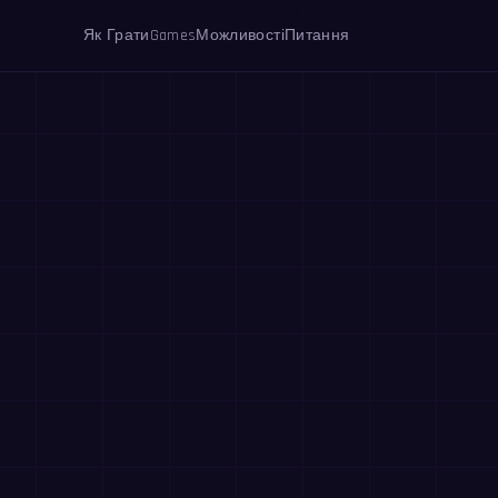
Як Грати
Games
Можливості
Питання