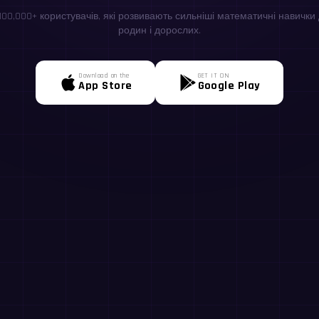
100,000+ користувачів, які розвивають сильніші математичні навички д
родин і дорослих.
Download on the
GET IT ON
App Store
Google Play