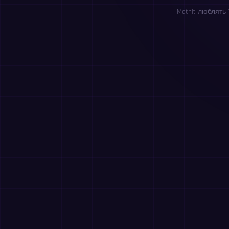
MathIt люблять 