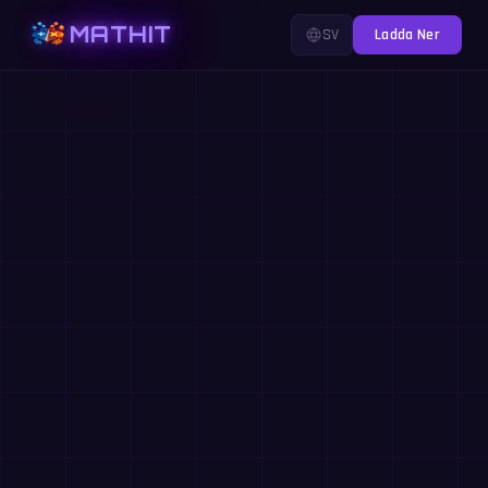
MATHIT
SV
Ladda Ner