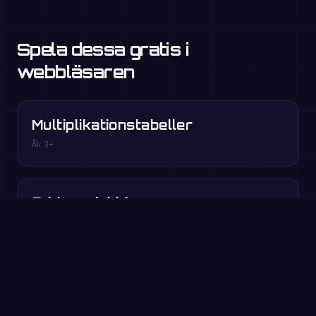
Spela dessa gratis i
webbläsaren
Multiplikationstabeller
Åk 3+
Addera dubblor
Åk 1–2
Talkamrater
Åk 1–2