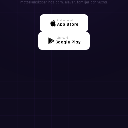
mattekunskaper hos barn, elever, familjer och vuxna.
Ladda ner på
App Store
HÄMTA PÅ
Google Play