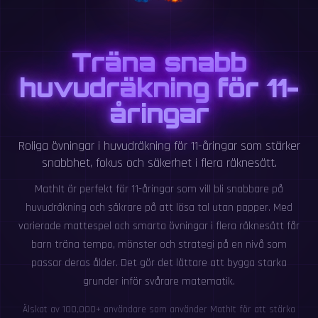
Träna snabb
huvudräkning för 11-
åringar
Roliga övningar i huvudräkning för 11-åringar som stärker
snabbhet, fokus och säkerhet i flera räknesätt.
MathIt är perfekt för 11-åringar som vill bli snabbare på
huvudräkning och säkrare på att lösa tal utan papper. Med
varierade mattespel och smarta övningar i flera räknesätt får
barn träna tempo, mönster och strategi på en nivå som
passar deras ålder. Det gör det lättare att bygga starka
grunder inför svårare matematik.
Älskat av 100,000+ användare som använder MathIt för att stärka