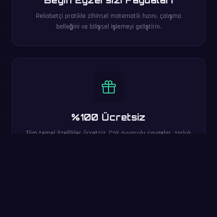
Beyin Egzersizi Faydaları
Rekabetçi pratikle zihinsel matematik hızını, çalışma
belleğini ve bilişsel işlemeyi geliştirin.
%100 Ücretsiz
Tüm temel özellikler ücretsiz. Çok oyunculu savaşlar, zorluk
seviyeleri, skor tabloları ve 20 dil dahil.