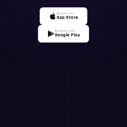
Şuradan indir:
App Store
ŞURADAN EDİN:
Google Play