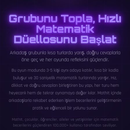
Grubunu Topla, Hızlı
Matematik
Düellosunu Başlat
Arkadaş grubunla kısa turlarda yarış, doğru cevaplarla
öne geç ve her oyunda refleksini güçlendir.
Bu oyun modunda 3-5 kişi aynı odaya katılır, kısa bir kodla
buluşur ve 30 saniyelik matematik turlarında yarışır. Hız,
dikkat ve doğru cevapları birleştiren bu yapı, her turu hem
heyecanlı hem de tekrar oynamaya değer kılar. MathIt içinde
arkadaşlarla rekabet ederken işlem becerilerini geliştirmenin
pratik ve eğlenceli bir yolunu sunar.
MathIt, çocuklar, öğrenciler, aileler ve yetişkinler için matematik
becerilerini güçlendiren 100,000+ kullanıcı tarafından seviliyor.