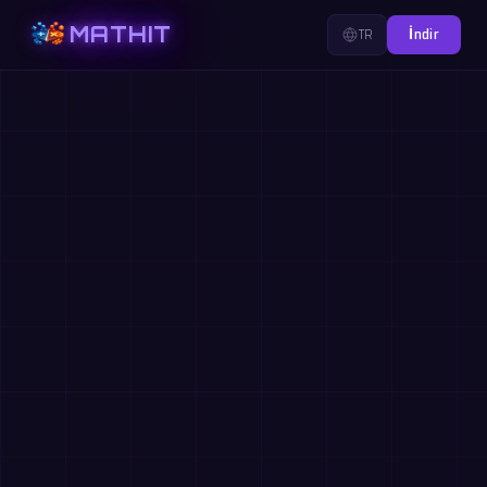
MATHIT
TR
İndir