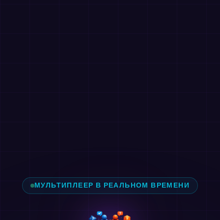
МУЛЬТИПЛЕЕР В РЕАЛЬНОМ ВРЕМЕНИ