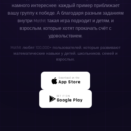
намного интереснее: каждый пример приближает
вашу группу к победе. А благодаря разным заданиям
внутри MathIt такая игра подходит и детям, и
взрослым, которые хотят прокачать счёт с
удовольствием.
MathIt любят 100,000+ пользователей, которые развивают
математические навыки у детей, школьников, семей и
взрослых.
Download on the
App Store
GET IT ON
Google Play