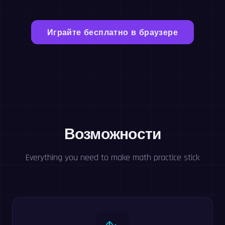
Играйте бесплатно в браузере
Возможности
Everything you need to make math practice stick