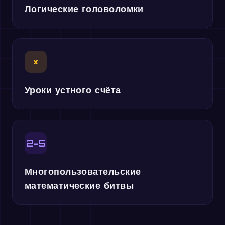
Логические головоломки
×
Уроки устного счёта
2-5
Многопользовательские
математические битвы