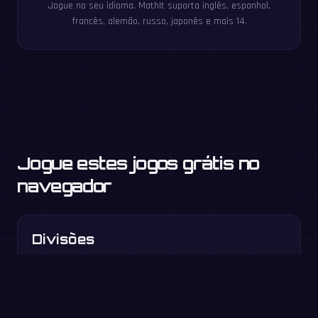
Jogue no seu idioma. MathIt suporta inglês, espanhol,
francês, alemão, russo, japonês e mais 14.
Jogue estes jogos grátis no
navegador
Divisões
3.º ano e +
Pares de fatores