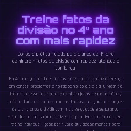
Treine fatos da
divisão no 4º ano
com mais rapidez
Jogos e prática guiada para alunos do 4º ano
dominarem fatos da divisão com rapidez, atenção e
confiança.
No 4º ano, ganhar fluência nos fatos da divisão faz diferença
em contas, problemas e no raciocínio do dia a dia. O MathIt é
ideal para essa fase porque combina jogos de matemática,
prática diária e desafios cronometrados que ajudam crianças
de 9 a 10 anos a dividir com mais velocidade e segurança.
Além das rodadas competitivas, o aplicativo também oferece
treino individual, lições por nível e atividades mentais para