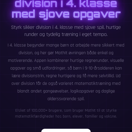
division i 4. klasse
med sjove opgaver
Styrk sikker division i 4. klasse med sjove spil, hurtige
runder og tydelig træning i eget tempo.
I 4. klasse begynder mange børn at arbejde mere sikkert med
division, og her gør MathIt øvningen både enkel og
motiverende. Appen kombinerer hurtige regnerunder, visuelle
opgaver og små udfordringer, så børn i 9-10-årsalderen kan
lære divisionstrin, regne hurtigere og få mere selvtillid. Ud
over division får de også varieret matematiktræning med
blandt andet gangeøvelser, logikopgaver og daglige
alderssvarende spil.
Elsket af 100,000+ brugere, som bruger MathIt til at styrke
matematikfærdigheder hos børn, elever, familier og voksne.