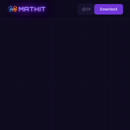
MATHIT
DA
Download