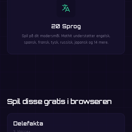
20 Sprog
Spil på dit modersmål. MathIt understøtter engelsk,
spansk, fransk, tysk, russisk, japansk og 14 mere.
Spil disse gratis i browseren
Delefakta
3. klasse+