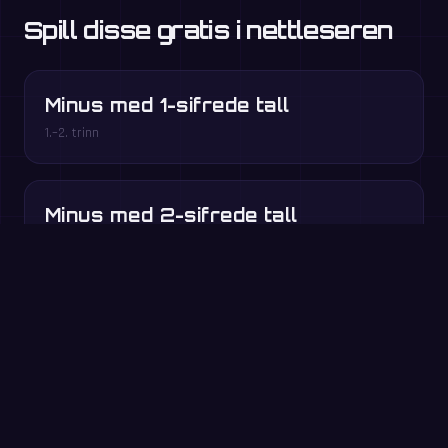
Spill disse gratis i nettleseren
Minus med 1-sifrede tall
1.–2. trinn
Minus med 2-sifrede tall
1.–2. trinn
Spill gratis i nettleseren →