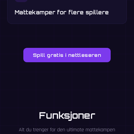
Mattekamper for flere spillere
Spill gratis i nettleseren
Funksjoner
Alt du trenger for den ultimate mattekampen