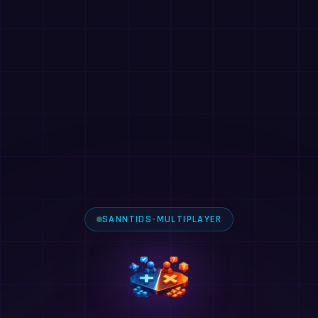
SANNTIDS-MULTIPLAYER