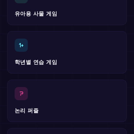
유아용 사물 게임
1+
학년별 연습 게임
?
논리 퍼즐