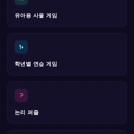
유아용 사물 게임
1+
학년별 연습 게임
?
논리 퍼즐