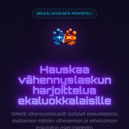
REAALIAIKAINEN MONINPELI
Hauskaa
vähennyslaskun
harjoittelua
ekaluokkalaisille
Selkeät vähennyslaskupelit auttavat ekaluokkalaista
oivaltamaan määrien vähenemisen ja vahvistamaan
laskutaitoa askel askeleelta.