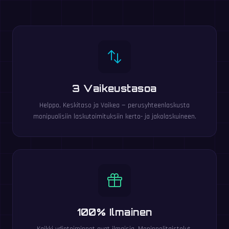
3 Vaikeustasoa
Helppo, Keskitaso ja Vaikea — perusyhteenlaskusta
monipuolisiin laskutoimituksiin kerto- ja jakolaskuineen.
100% Ilmainen
Kaikki ydintoiminnot ovat ilmaisia. Moninpelitaistelut,