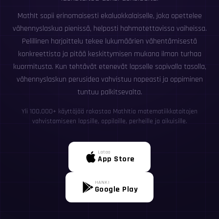
MathIt sopii erinomaisesti ekaluokkalaiselle, joka opettelee
vähennyslaskua pienissä, helposti hahmotettavissa vaiheissa.
Pelillinen harjoittelu tekee lukumäärien vähentämisestä
konkreettista ja pitää keskittymisen mukana ilman turhaa
kuormitusta. Kun tehtävät etenevät lapselle sopivalla tasolla,
vähennyslaskun perusidea vahvistuu nopeasti ja oppiminen
tuntuu palkitsevalta.
Yli 100,000+ käyttäjää rakastaa MathItia matematiikkataitojen
vahvistamiseen lapsille, oppilaille, perheille ja aikuisille.
Lataa
App Store
HANKI
Google Play