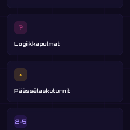
?
Logiikkapulmat
×
Päässälaskutunnit
2-5