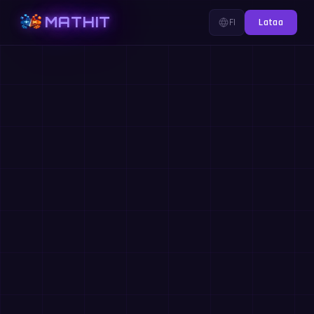
MATHIT
FI
Lataa