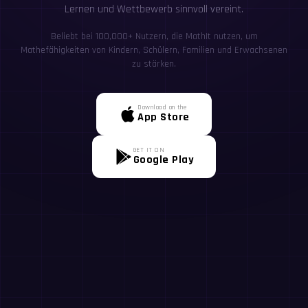
Lernen und Wettbewerb sinnvoll vereint.
Beliebt bei 100,000+ Nutzern, die MathIt nutzen, um
Mathefähigkeiten von Kindern, Schülern, Familien und Erwachsenen
zu stärken.
Download on the
App Store
GET IT ON
Google Play