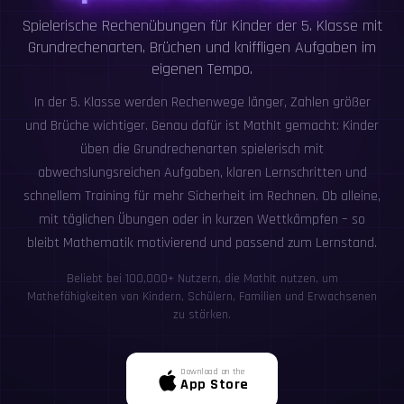
Spielerische Rechenübungen für Kinder der 5. Klasse mit
Grundrechenarten, Brüchen und kniffligen Aufgaben im
eigenen Tempo.
In der 5. Klasse werden Rechenwege länger, Zahlen größer
und Brüche wichtiger. Genau dafür ist MathIt gemacht: Kinder
üben die Grundrechenarten spielerisch mit
abwechslungsreichen Aufgaben, klaren Lernschritten und
schnellem Training für mehr Sicherheit im Rechnen. Ob alleine,
mit täglichen Übungen oder in kurzen Wettkämpfen – so
bleibt Mathematik motivierend und passend zum Lernstand.
Beliebt bei 100,000+ Nutzern, die MathIt nutzen, um
Mathefähigkeiten von Kindern, Schülern, Familien und Erwachsenen
zu stärken.
Download on the
App Store