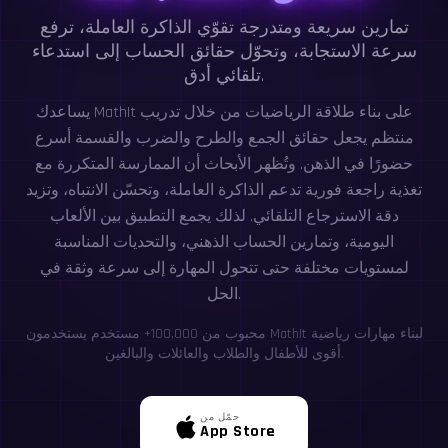
تمارين سريعة ومتدرجة تقوّي الذاكرة العاملة، ترفع
سرعة الاستجابة، وتحوّل حقائق الحساب إلى استدعاء
تلقائي أدق.
يساعدك MathIt على بناء طلاقة الرياضيات من خلال تدريب
منتظم يجعل حقائق الجمع والطرح والضرب والقسمة أسرع
حضورًا في الذهن. وتُظهر الأبحاث أن الممارسة المتكررة مع
تغذية راجعة فورية تدعم الذاكرة العاملة، وتحسّن الانتباه، وتزيد
دقة الاسترجاع التلقائي. لذلك يجمع التطبيق بين الألعاب
اليومية، وتمارين الحساب الذهني، والتحديات المناسبة
لمستويات مختلفة حتى تتحول المهارة إلى سرعة وثقة في
الحل.
محبوب من 100,000+ مستخدم يستخدمون MathIt لبناء مهارات رياضية
أقوى للأطفال والطلاب والعائلات والبالغين.
حمّل من
App Store