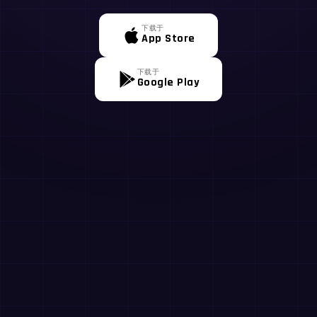
下载于
App Store
下载于
Google Play