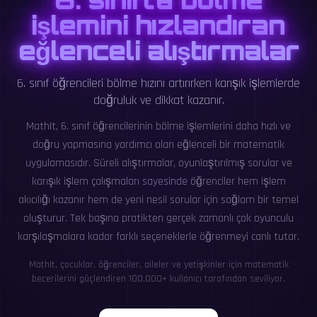
işlemini hızlandıran
eğlenceli alıştırmalar
6. sınıf öğrencileri bölme hızını artırırken karışık işlemlerde
doğruluk ve dikkat kazanır.
MathIt, 6. sınıf öğrencilerinin bölme işlemlerini daha hızlı ve
doğru yapmasına yardımcı olan eğlenceli bir matematik
uygulamasıdır. Süreli alıştırmalar, oyunlaştırılmış sorular ve
karışık işlem çalışmaları sayesinde öğrenciler hem işlem
akıcılığı kazanır hem de yeni nesil sorular için sağlam bir temel
oluşturur. Tek başına pratikten gerçek zamanlı çok oyunculu
karşılaşmalara kadar farklı seçeneklerle öğrenmeyi canlı tutar.
MathIt, çocuklar, öğrenciler, aileler ve yetişkinler için matematik
becerilerini güçlendiren 100,000+ kullanıcı tarafından seviliyor.