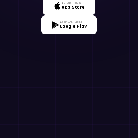
Şuradan indir:
App Store
ŞURADAN EDİN:
Google Play