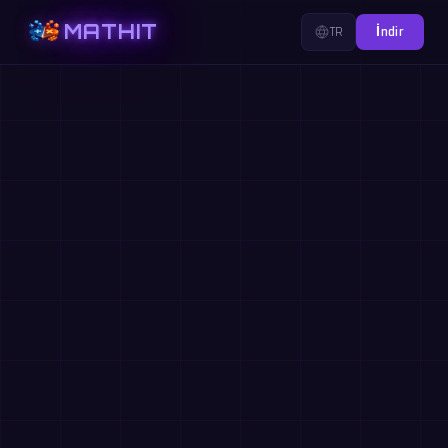
MATHIT
TR
İndir