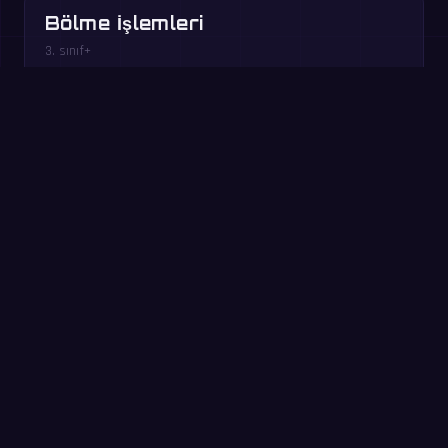
Bölme İşlemleri
3. sınıf+
Çarpan Çiftleri
3–5. sınıf
Tarayıcıda ücretsiz oyna →
Hemen dene: 60 saniyelik