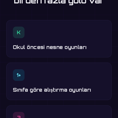
birden fazla yolu var
K
Okul öncesi nesne oyunları
1+
Sınıfa göre alıştırma oyunları
?