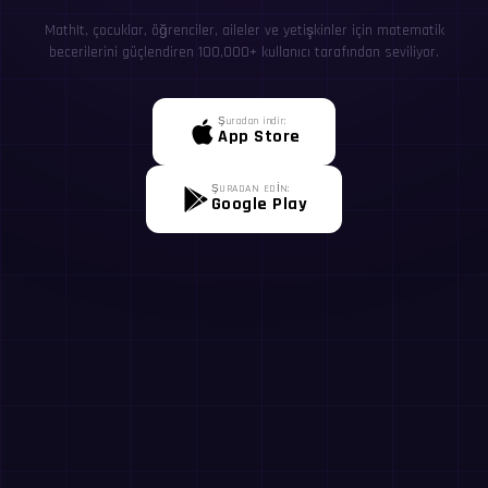
MathIt, çocuklar, öğrenciler, aileler ve yetişkinler için matematik
becerilerini güçlendiren 100,000+ kullanıcı tarafından seviliyor.
Şuradan indir:
App Store
ŞURADAN EDİN:
Google Play