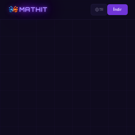
MATHIT
TR
İndir