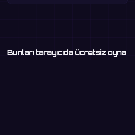
Bunları tarayıcıda ücretsiz oyna
Çarpım Tablosu
3. sınıf+
İki Basamaklı Sayılarla Toplama
1–2. sınıf