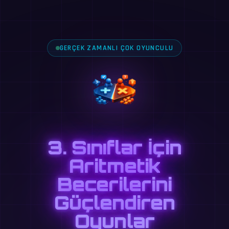
GERÇEK ZAMANLI ÇOK OYUNCULU
3. Sınıflar İçin
Aritmetik
Becerilerini
Güçlendiren
Oyunlar