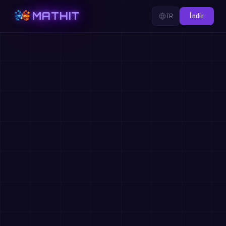
MATHIT
TR
İndir