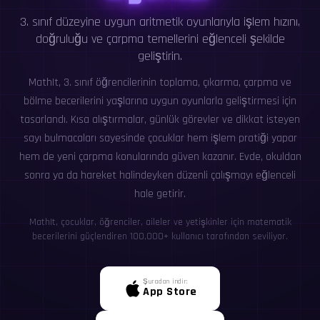
3. sınıf düzeyine uygun aritmetik oyunlarıyla işlem hızını,
doğruluğu ve çarpma temellerini eğlenceli şekilde
geliştirin.
MathIt, 3. sınıf öğrencilerinin toplama, çıkarma, çarpma ve
bölme becerilerini yaşlarına uygun oyunlarla geliştirmesi için
tasarlandı. Kısa alıştırmalar, günlük görevler ve dikkat isteyen
sayı bulmacaları sayesinde çocuklar hem işlem pratiği yapar
hem de yeni çarpma konularında güven kazanır. Evde, okuldan
sonra ya da hareket halindeyken düzenli çalışmayı eğlenceli
hale getirir.
MathIt, çocuklar, öğrenciler, aileler ve yetişkinler için matematik
becerilerini güçlendiren 100,000+ kullanıcı tarafından seviliyor.
Şuradan indir:
App Store