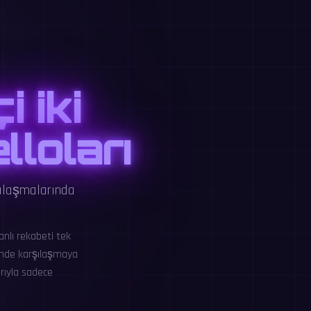
 iki
lloları
şılaşmalarında
anlı rekabeti tek
çinde karşılaşmaya
arıyla sadece