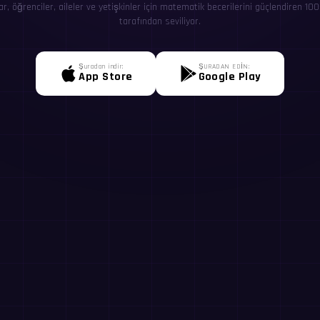
ar, öğrenciler, aileler ve yetişkinler için matematik becerilerini güçlendiren 100
tarafından seviliyor.
Şuradan indir:
ŞURADAN EDİN:
App Store
Google Play