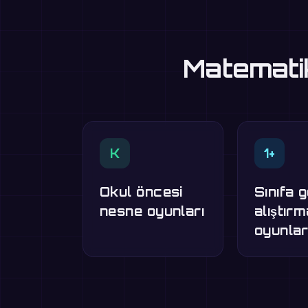
Matematik
K
1+
Okul öncesi
Sınıfa 
nesne oyunları
alıştır
oyunlar