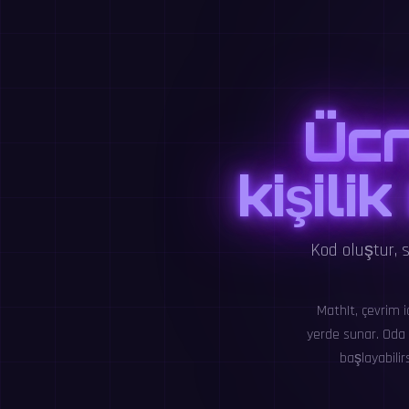
Ücr
kişili
Kod oluştur, 
MathIt, çevrim i
yerde sunar. Oda 
başlayabilir