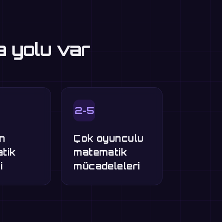
a yolu var
2-5
n
Çok oyunculu
tik
matematik
i
mücadeleleri