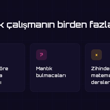
 çalışmanın birden fazl
?
×
göre
Mantık
Zihinde
ma
bulmacaları
matema
ı
dersler