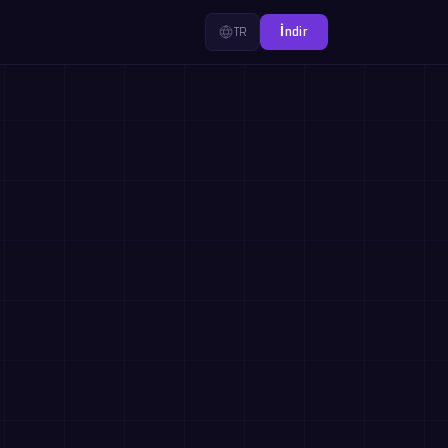
TR
İndir