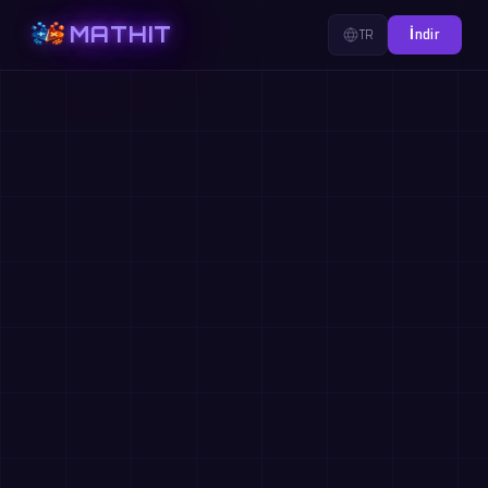
MATHIT
TR
İndir