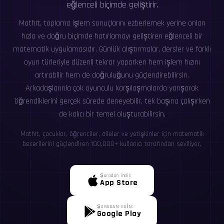
eğlenceli biçimde geliştirir.
MathIt, toplama işlem sonuçlarını ezberlemek yerine onları
hızla ve doğru biçimde hatırlamayı geliştiren eğlenceli bir
matematik uygulamasıdır. Günlük alıştırmalar, dersler ve farklı
oyun türleriyle düzenli tekrar yaparken hem işlem hızını
artırabilir hem de doğruluğunu güçlendirebilirsin.
Arkadaşlarınla çok oyunculu karşılaşmalarda yarışarak
öğrendiklerini gerçek sürede deneyebilir, tek başına çalışırken
de kalıcı bir temel oluşturabilirsin.
MathIt, çocuklar, öğrenciler, aileler ve yetişkinler için matematik
becerilerini güçlendiren 100,000+ kullanıcı tarafından seviliyor.
Şuradan indir:
App Store
ŞURADAN EDİN:
Google Play