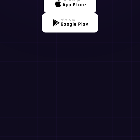
Ladda ner på
App Store
HÄMTA PÅ
Google Play