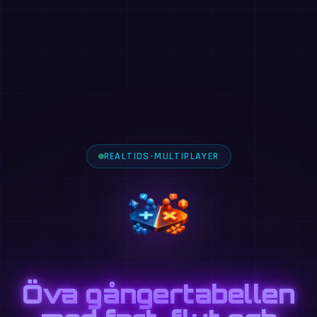
REALTIDS-MULTIPLAYER
Öva gångertabellen