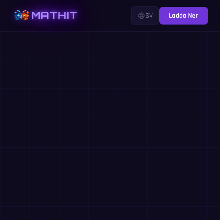
MATHIT
SV
Ladda Ner