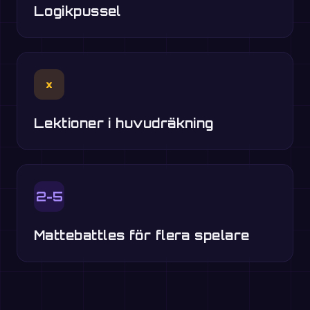
Logikpussel
×
Lektioner i huvudräkning
2-5
Mattebattles för flera spelare