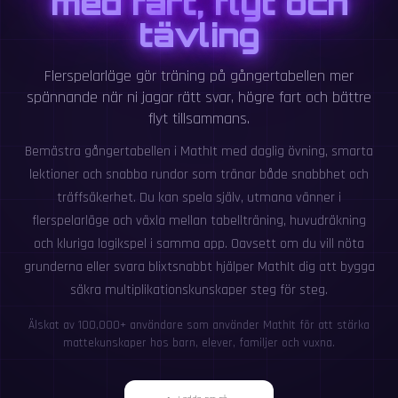
med fart, flyt och
tävling
Flerspelarläge gör träning på gångertabellen mer
spännande när ni jagar rätt svar, högre fart och bättre
flyt tillsammans.
Bemästra gångertabellen i MathIt med daglig övning, smarta
lektioner och snabba rundor som tränar både snabbhet och
träffsäkerhet. Du kan spela själv, utmana vänner i
flerspelarläge och växla mellan tabellträning, huvudräkning
och kluriga logikspel i samma app. Oavsett om du vill nöta
grunderna eller svara blixtsnabbt hjälper MathIt dig att bygga
säkra multiplikationskunskaper steg för steg.
Älskat av 100,000+ användare som använder MathIt för att stärka
mattekunskaper hos barn, elever, familjer och vuxna.