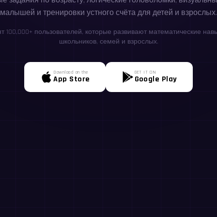
е задания по возрасту, логические головоломки, визуальны
малышей и тренировки устного счёта для детей и взрослых.
ят 100,000+ пользователей, которые развивают математические навы
школьников, семей и взрослых.
Download on the
GET IT ON
App Store
Google Play