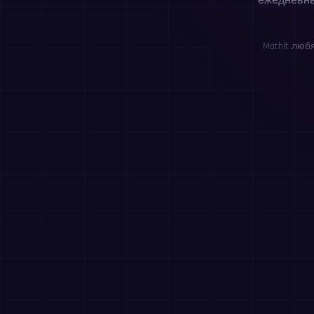
ежедневны
MathIt люб