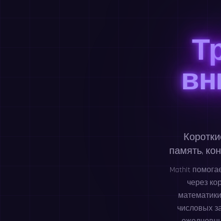
Т
вн
Коротки
память, ко
MathIt помог
через ко
математики
числовых з