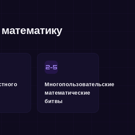
 математику
2-5
стного
Многопользовательские
математические
битвы