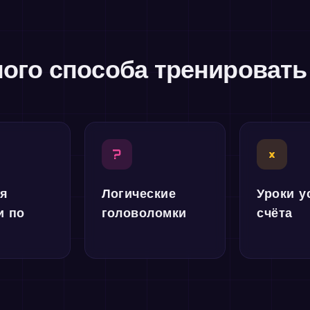
ого способа тренировать
?
×
ля
Логические
Уроки у
и по
головоломки
счёта