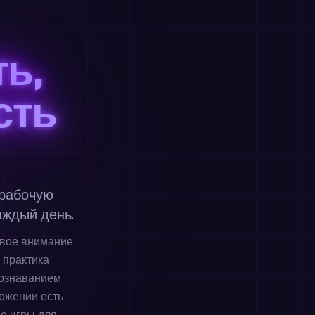
ь,
сть
 рабочую
аждый день.
ивое внимание
 практика
познаванием
ожении есть