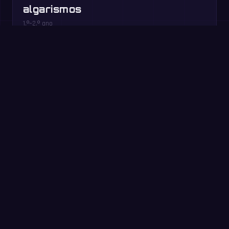
algarismos
1.º–2.º ano
Jogue grátis no navegador →
Experimente agora:
desafio de 60 segundos
Responda ao máximo que conseguir em 60 segundos.
Sem cadastro: é a mesma prática do app MathIt.
Começar