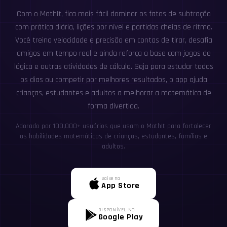
Com o MathIt, fica mais fácil dominar os fatos de subtração
com prática diária, lições por nível e partidas cheias de ritmo.
Você treina velocidade e precisão em contas de tirar, desafia
amigos em tempo real e ainda reforça a base com jogos de
lógica e outras atividades de cálculo. Seja para estudar todos
os dias ou competir por melhores resultados, o app ajuda
crianças, estudantes e adultos a melhorar a matemática de
forma divertida.
Adorado por 100,000+ usuários que usam o MathIt para fortalecer
as habilidades matemáticas de crianças, estudantes, famílias e
adultos.
Baixe na
App Store
DISPONÍVEL NO
Google Play