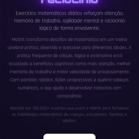
Exercícios matemáticos diários reforçam atenção,
memória de trabalho, agilidade mental e raciocínio
lógico de forma envolvente.
MathIt transforma desafios de matemática em um treino
cerebral prático, divertido e acessível para diferentes idades. A
prática frequente de cálculo, lógica e estimativa está
associada a benefícios cognitivos como mais atenção, melhor
memória de trabalho e maior velocidade de processamento.
Com partidas rápidas, lições progressivas e quebra-cabeças
numéricos, o app ajuda a desenvolver raciocínio com
consistência.
Adorado por 100,000+ usuários que usam o MathIt para fortalecer
as habilidades matemáticas de crianças, estudantes, famílias e
adultos.