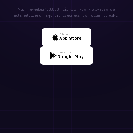
MathIt uwielbia 100,000+ użytkowników, którzy rozwijają
matematyczne umiejętności dzieci, uczniów, rodzin i dorosłych.
Pobierz z
App Store
POBIERZ Z
Google Play