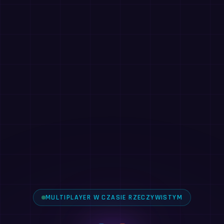
MULTIPLAYER W CZASIE RZECZYWISTYM