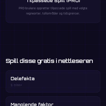
Tilpassede Spill (PRO)
PRO-brukere oppretter tilpassede spill med valgte
regnearter, tallområder og tidsgrenser.
Spill disse gratis i nettleseren
Delefakta
3. trinn+
Manglende faktor