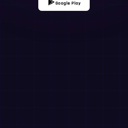
Google Play