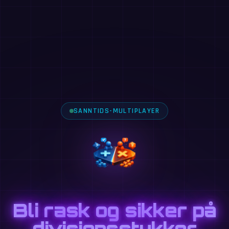
SANNTIDS-MULTIPLAYER
Bli rask og sikker på
divisjonsstykker