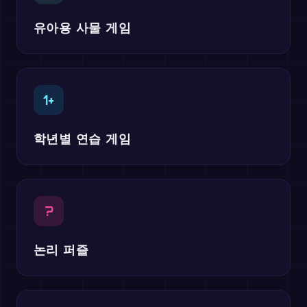
유아용 사물 게임
1+
학년별 연습 게임
?
논리 퍼즐