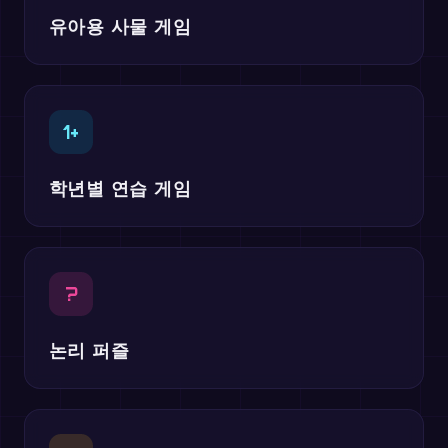
유아용 사물 게임
1+
학년별 연습 게임
?
논리 퍼즐