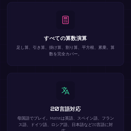
すべての算数演算
足し算、引き算、掛け算、割り算、平方根、累乗。算
数を完全カバー。
20言語対応
母国語でプレイ。MathItは英語、スペイン語、フラン
ス語、ドイツ語、ロシア語、日本語など20言語に対