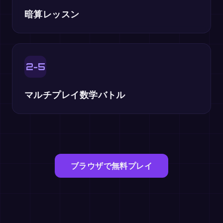
暗算レッスン
2-5
マルチプレイ数学バトル
ブラウザで無料プレイ