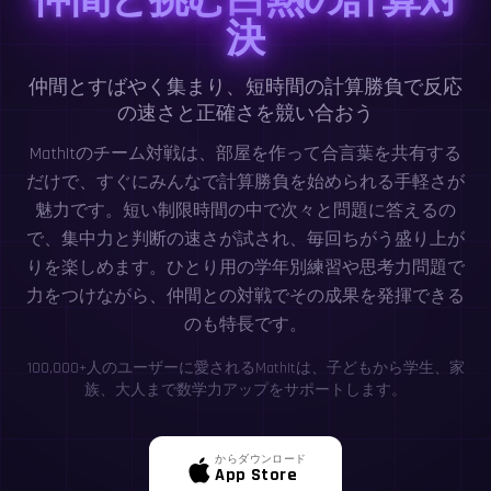
決
仲間とすばやく集まり、短時間の計算勝負で反応
の速さと正確さを競い合おう
MathItのチーム対戦は、部屋を作って合言葉を共有する
だけで、すぐにみんなで計算勝負を始められる手軽さが
魅力です。短い制限時間の中で次々と問題に答えるの
で、集中力と判断の速さが試され、毎回ちがう盛り上が
りを楽しめます。ひとり用の学年別練習や思考力問題で
力をつけながら、仲間との対戦でその成果を発揮できる
のも特長です。
100,000+人のユーザーに愛されるMathItは、子どもから学生、家
族、大人まで数学力アップをサポートします。
からダウンロード
App Store