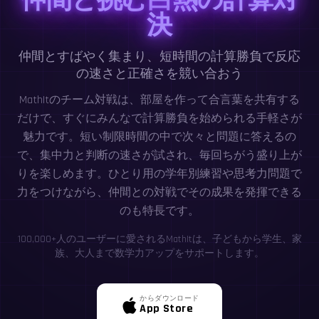
決
仲間とすばやく集まり、短時間の計算勝負で反応
の速さと正確さを競い合おう
MathItのチーム対戦は、部屋を作って合言葉を共有する
だけで、すぐにみんなで計算勝負を始められる手軽さが
魅力です。短い制限時間の中で次々と問題に答えるの
で、集中力と判断の速さが試され、毎回ちがう盛り上が
りを楽しめます。ひとり用の学年別練習や思考力問題で
力をつけながら、仲間との対戦でその成果を発揮できる
のも特長です。
100,000+人のユーザーに愛されるMathItは、子どもから学生、家
族、大人まで数学力アップをサポートします。
からダウンロード
App Store