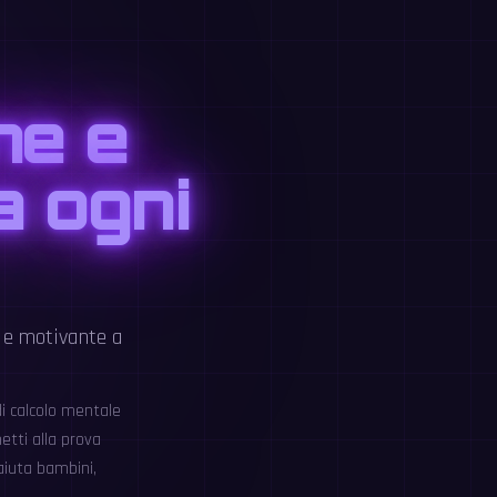
ne e
a ogni
e e motivante a
di calcolo mentale
etti alla prova
aiuta bambini,