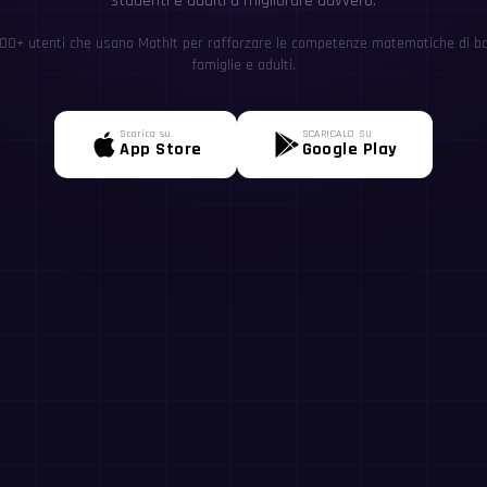
studenti e adulti a migliorare davvero.
0+ utenti che usano MathIt per rafforzare le competenze matematiche di ba
famiglie e adulti.
Scarica su
SCARICALO SU
App Store
Google Play