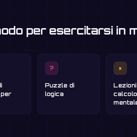
modo per esercitarsi in
?
×
i
Puzzle di
Lezioni
 per
logica
calcol
mental