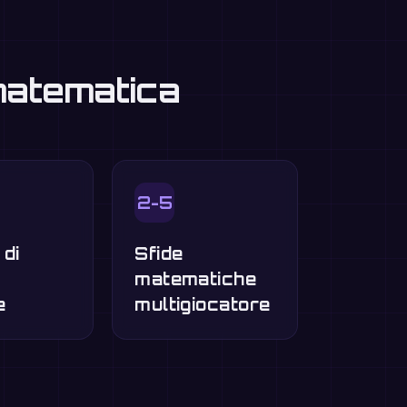
 matematica
2-5
 di
Sfide
o
matematiche
e
multigiocatore