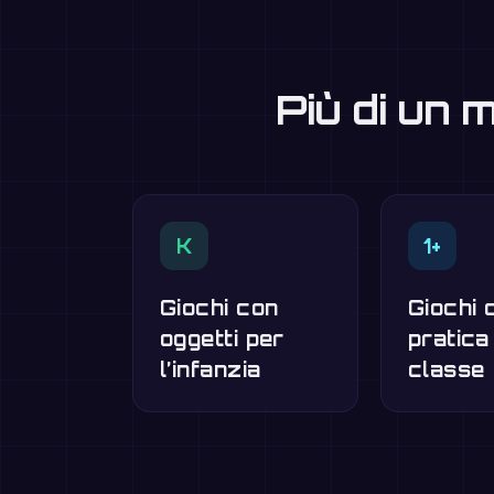
Più di un 
K
1+
Giochi con
Giochi d
oggetti per
pratica
l’infanzia
classe