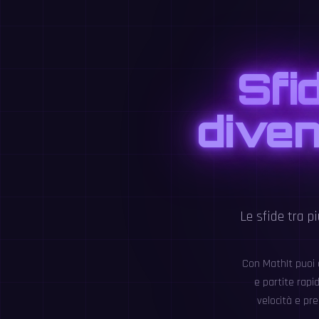
Sfi
diven
Le sfide tra p
Con MathIt puoi a
e partite rapi
velocità e pr