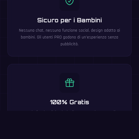
Sicuro per i Bambini
Nessuna chat, nessuna funzione social, design adatto ai
bambini. Gli utenti PRO godono di un'esperienza senza
pubblicità.
100% Gratis
Tutte le funzionalità principali sono gratuite. Battaglie
multigiocatore, livelli di difficoltà, classifiche e 20 lingue
incluse.