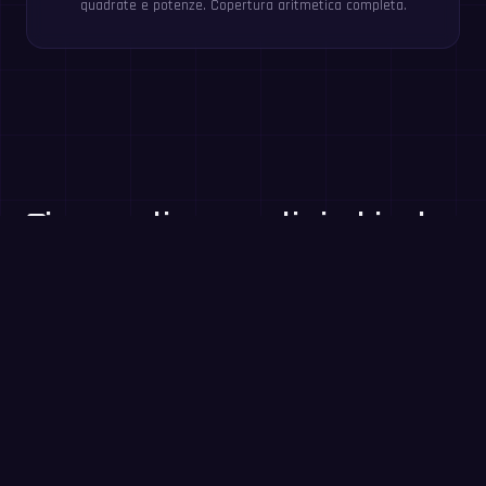
quadrate e potenze. Copertura aritmetica completa.
Gioca gratis a questi giochi nel
browser
Tabelline
Dalla 3ª primaria
Addizionare numeri a due cifre