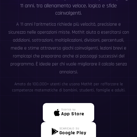
11 anni, tra allenamento veloce, logica e sfide
coinvolgenti.
A 11 anni l’aritmetica richiede più velocità, precisione e
sicurezza nelle operazioni miste. MathIt aiuta a esercitarsi con
addizioni, sottrazioni, moltiplicazioni, divisioni, percentuali,
medie e stime attraverso giochi coinvolgenti, lezioni brevi e
rompicapi che preparano anche ai passaggi successivi del
programma. È ideale per chi vuole migliorare il calcolo senza
annoiarsi.
Amato da 100,000+ utenti che usano MathIt per rafforzare le
competenze matematiche di bambini, studenti, famiglie e adulti.
Scarica su
App Store
SCARICALO SU
Google Play