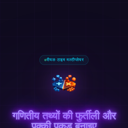
रीयल-टाइम मल्टीप्लेयर
गणितीय तथ्यों की फुर्तीली और
पक्की पकड़ बनाइए