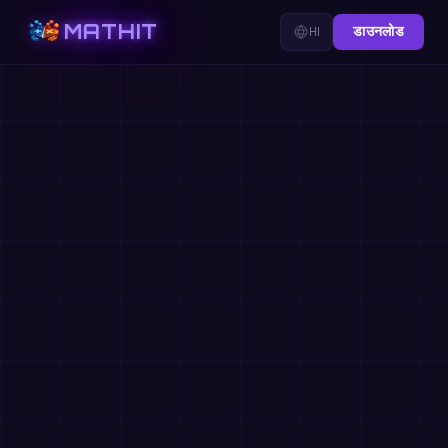
MATHIT
HI
डाउनलोड