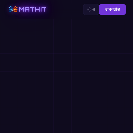
MATHIT
HI
डाउनलोड