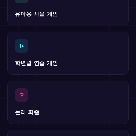
유아용 사물 게임
1+
학년별 연습 게임
?
논리 퍼즐