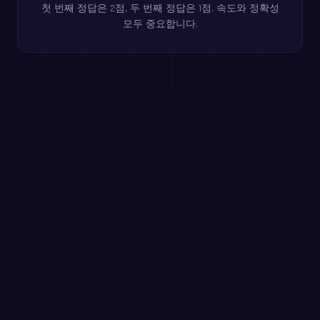
첫 번째 정답은 2점, 두 번째 정답은 1점. 속도와 정확성
모두 중요합니다.
브라우저에서 무료로 플레이하세요
구구단
초등 3학년+
한 자리 수 덧셈
초등 1~2학년