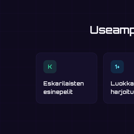
Useampi
K
1+
Eskarilaisten
Luokka
esinepelit
harjoitu