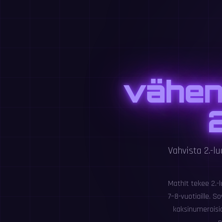
vähen
Vahvista 2.-lu
MathIt tekee 2.-
7–8-vuotiaille. S
kaksinumeroisia