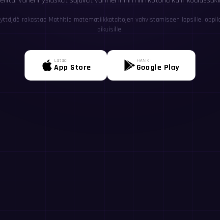
eliltä, vähennyslaskut sujuvat varmemmin niin kotona kuin koulussaki
yttäjää rakastaa MathItia matematiikkataitojen vahvistamiseen lapsille, oppilail
aikuisille.
Lataa
HANKI
App Store
Google Play