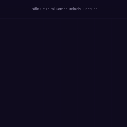
Näin Se Toimii
Games
Ominaisuudet
UKK