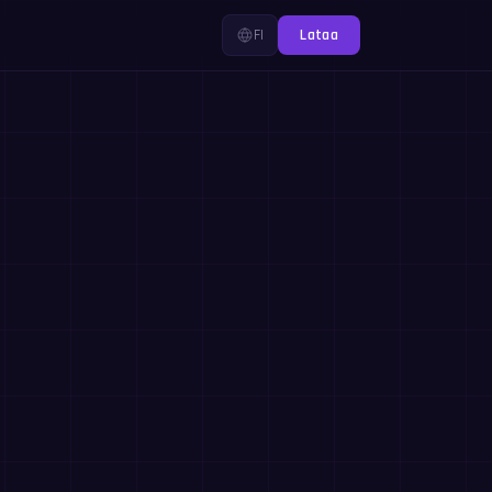
FI
Lataa