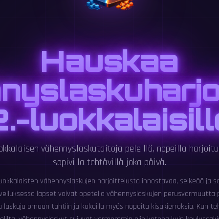
Hauskaa
nyslaskuharjoi
2.-luokkalaisill
okkalaisen vähennyslaskutaitoja peleillä, nopeilla harjoitu
sopivilla tehtävillä joka päivä.
luokkalaisten vähennyslaskujen harjoittelusta innostavaa, selkeää ja 
ovelluksessa lapset voivat opetella vähennyslaskujen perusvarmuutta pel
 laskuja omaan tahtiin ja kokeilla myös nopeita kisakierroksia. Kun t