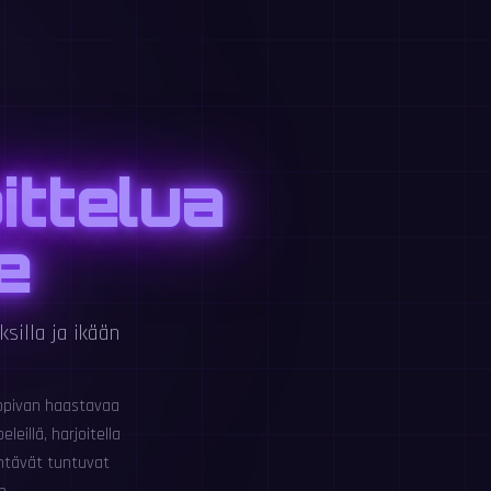
ttelua
e
ksilla ja ikään
sopivan haastavaa
eillä, harjoitella
ehtävät tuntuvat