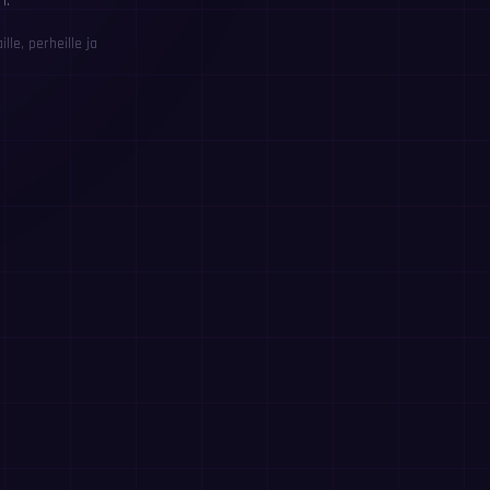
n.
le, perheille ja