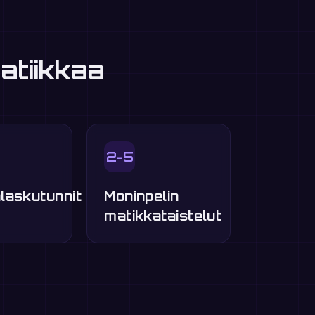
atiikkaa
2-5
laskutunnit
Moninpelin
matikkataistelut