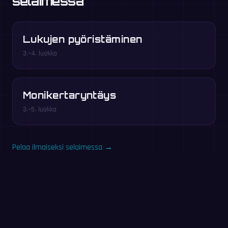
selaimessa
Lukujen pyöristäminen
3.–4. luokka
Monikertaryntäys
3.–5. luokka
Pelaa ilmaiseksi selaimessa →