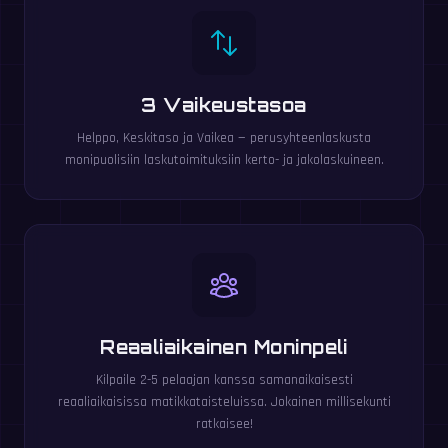
3 Vaikeustasoa
Helppo, Keskitaso ja Vaikea — perusyhteenlaskusta
monipuolisiin laskutoimituksiin kerto- ja jakolaskuineen.
Reaaliaikainen Moninpeli
Kilpaile 2-5 pelaajan kanssa samanaikaisesti
reaaliaikaisissa matikkataisteluissa. Jokainen millisekunti
ratkaisee!