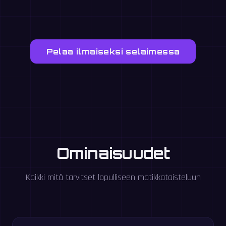
Pelaa ilmaiseksi selaimessa
Ominaisuudet
Kaikki mitä tarvitset lopulliseen matikkataisteluun