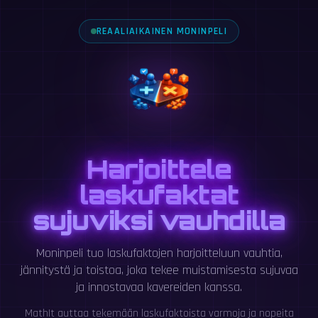
REAALIAIKAINEN MONINPELI
Harjoittele
laskufaktat
sujuviksi vauhdilla
Moninpeli tuo laskufaktojen harjoitteluun vauhtia,
jännitystä ja toistoa, joka tekee muistamisesta sujuvaa
ja innostavaa kavereiden kanssa.
MathIt auttaa tekemään laskufaktoista varmoja ja nopeita