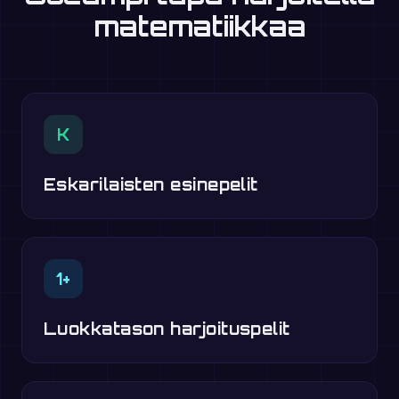
matematiikkaa
K
Eskarilaisten esinepelit
1+
Luokkatason harjoituspelit