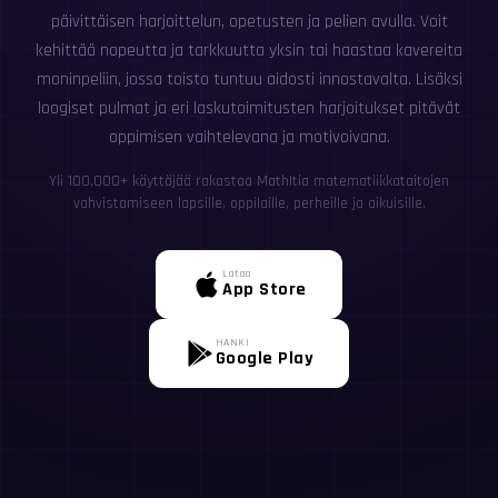
päivittäisen harjoittelun, opetusten ja pelien avulla. Voit
kehittää nopeutta ja tarkkuutta yksin tai haastaa kavereita
moninpeliin, jossa toisto tuntuu aidosti innostavalta. Lisäksi
loogiset pulmat ja eri laskutoimitusten harjoitukset pitävät
oppimisen vaihtelevana ja motivoivana.
Yli 100,000+ käyttäjää rakastaa MathItia matematiikkataitojen
vahvistamiseen lapsille, oppilaille, perheille ja aikuisille.
Lataa
App Store
HANKI
Google Play