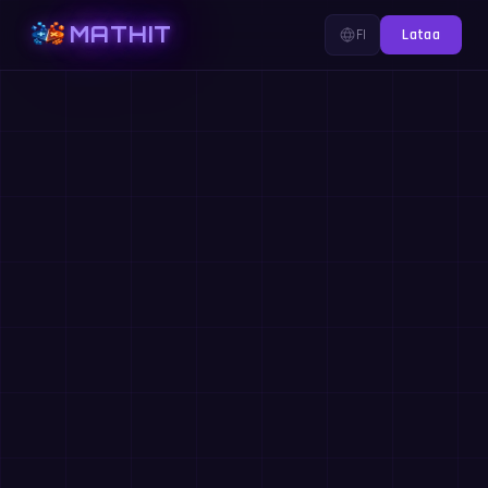
MATHIT
FI
Lataa