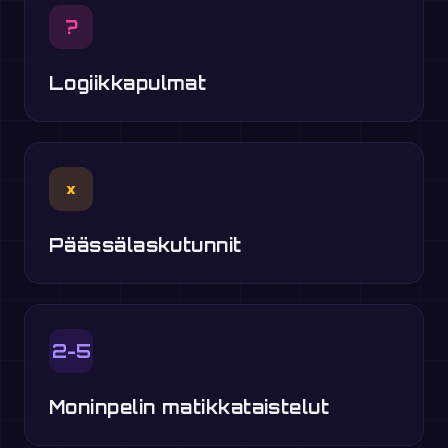
?
Logiikkapulmat
×
Päässälaskutunnit
2-5
Moninpelin matikkataistelut