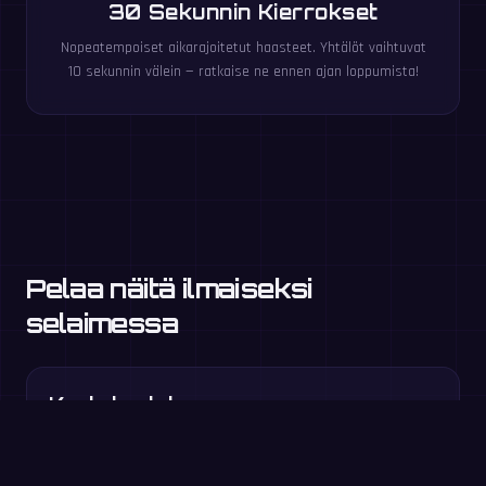
30 Sekunnin Kierrokset
Nopeatempoiset aikarajoitetut haasteet. Yhtälöt vaihtuvat
10 sekunnin välein — ratkaise ne ennen ajan loppumista!
Pelaa näitä ilmaiseksi
selaimessa
Kertotaulut
3. luokka+