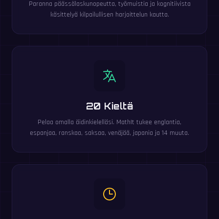
Paranna päässälaskunopeutta, työmuistia ja kognitiivista
käsittelyä kilpailullisen harjoittelun kautta.
20 Kieltä
Pelaa omalla äidinkielelläsi. MathIt tukee englantia,
espanjaa, ranskaa, saksaa, venäjää, japania ja 14 muuta.