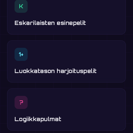
K
Eskarilaisten esinepelit
1+
Luokkatason harjoituspelit
?
Logiikkapulmat