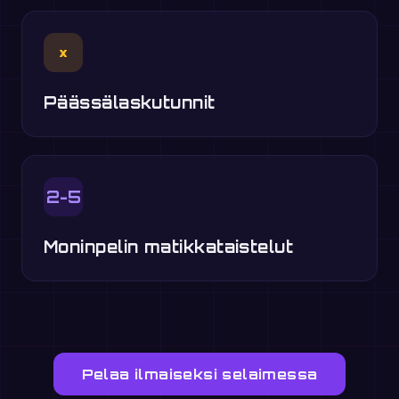
×
Päässälaskutunnit
2-5
Moninpelin matikkataistelut
Pelaa ilmaiseksi selaimessa