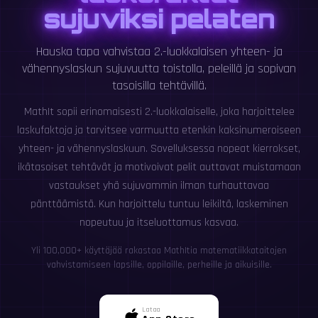
sujuviksi pelaten
Hauska tapa vahvistaa 2.-luokkalaisen yhteen- ja
vähennyslaskun sujuvuutta toistolla, peleillä ja sopivan
tasoisilla tehtävillä.
MathIt sopii erinomaisesti 2.-luokkalaiselle, joka harjoittelee
laskufaktoja ja tarvitsee varmuutta etenkin kaksinumeroiseen
yhteen- ja vähennyslaskuun. Sovelluksessa nopeat kierrokset,
ikätasoiset tehtävät ja motivoivat pelit auttavat muistamaan
vastaukset yhä sujuvammin ilman turhauttavaa
pänttäämistä. Kun harjoittelu tuntuu leikiltä, laskeminen
nopeutuu ja itseluottamus kasvaa.
Yli 100,000+ käyttäjää rakastaa MathItia matematiikkataitojen
vahvistamiseen lapsille, oppilaille, perheille ja aikuisille.
Lataa