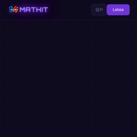
MATHIT
FI
Lataa