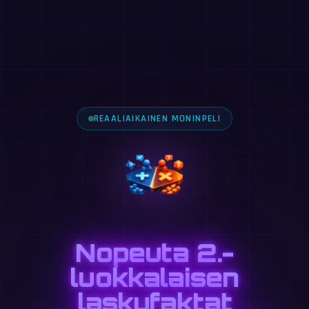
REAALIAIKAINEN MONINPELI
Nopeuta 2.-
luokkalaisen
laskufaktat