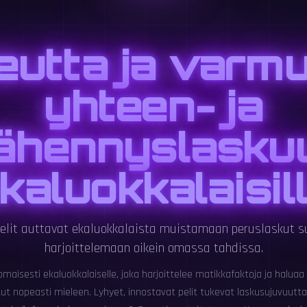
eutta ja varmu
yhteen- ja
ähennyslasku
kaluokkalaisil
elit auttavat ekaluokkalaista muistamaan peruslaskut su
harjoittelemaan oikein omassa tahdissa.
omaisesti ekaluokkalaiselle, joka harjoittelee matikkafaktoja ja halua
ut nopeasti mieleen. Lyhyet, innostavat pelit tukevat laskusujuvuutta