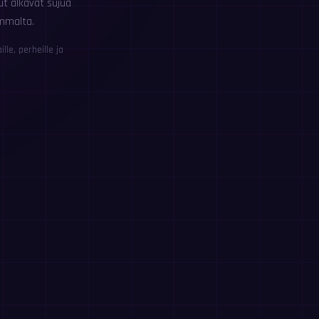
ut alkavat sujua
mmalta.
le, perheille ja