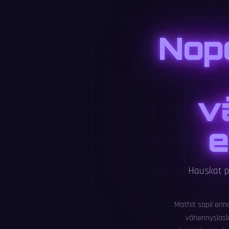
Nop
v
e
Hauskat p
MathIt sopii erin
vähennyslask