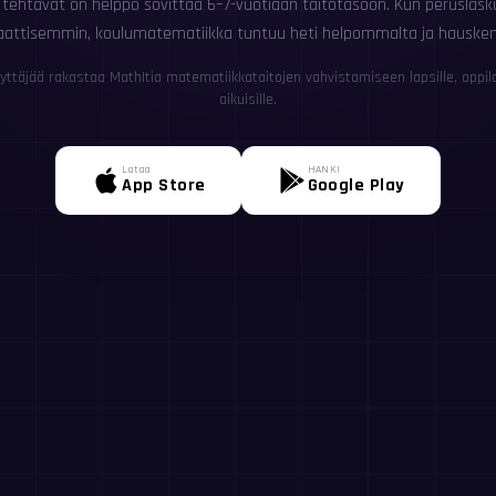
 tehtävät on helppo sovittaa 6–7-vuotiaan taitotasoon. Kun peruslask
attisemmin, koulumatematiikka tuntuu heti helpommalta ja hauske
yttäjää rakastaa MathItia matematiikkataitojen vahvistamiseen lapsille, oppilail
aikuisille.
Lataa
HANKI
App Store
Google Play