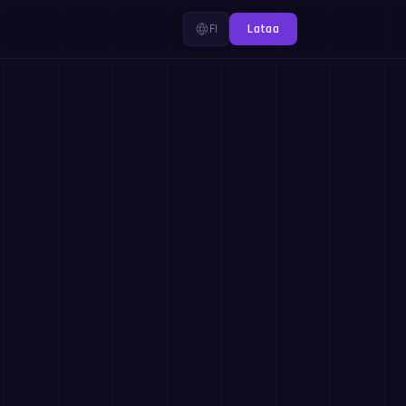
FI
Lataa