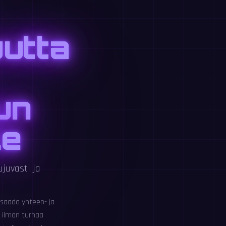
utta
un
le
juvasti ja
a saada yhteen- ja
 ilman turhaa