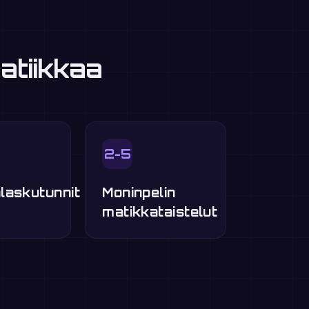
atiikkaa
2-5
laskutunnit
Moninpelin
matikkataistelut