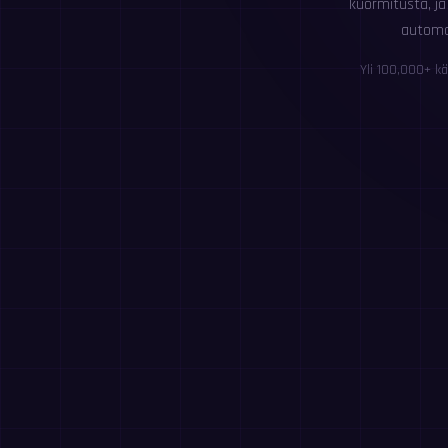
kuormitusta, ja
automa
Yli 100,000+ kä