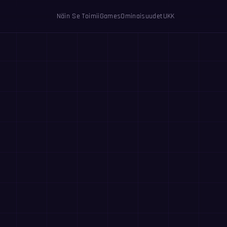
Näin Se Toimii
Games
Ominaisuudet
UKK