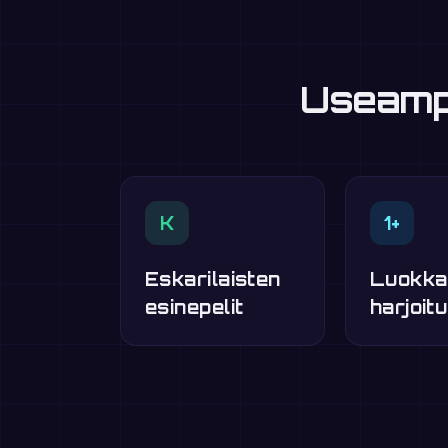
Useampi
K
1+
Eskarilaisten
Luokka
esinepelit
harjoitu