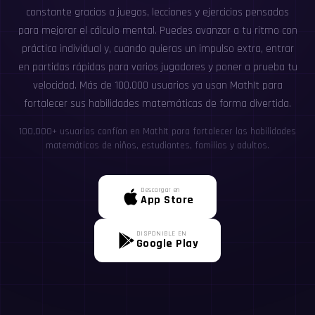
constante gracias a juegos, lecciones y ejercicios pensados
para mejorar el cálculo mental. Puedes avanzar a tu ritmo con
práctica individual y, cuando quieras un impulso extra, entrar
en partidas rápidas para varios jugadores y poner a prueba tu
velocidad. Más de 100.000 usuarios ya usan MathIt para
fortalecer sus habilidades matemáticas de forma divertida.
100,000+ usuarios confían en MathIt para fortalecer las habilidades
matemáticas de niños, estudiantes, familias y adultos.
Descargar en
App Store
DISPONIBLE EN
Google Play