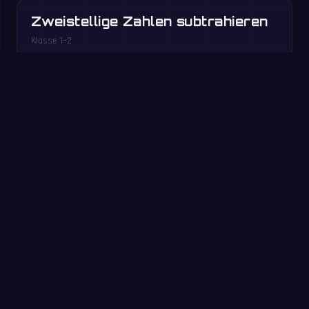
Zweistellige Zahlen subtrahieren
Klasse 1–2
Kostenlos im Browser spielen →
Jetzt ausprobieren: 60-
Sekunden-Übung
Beantworte in 60 Sekunden so viele Aufgaben wie
möglich. Ohne Anmeldung – dieselbe Übung wie in der
MathIt-App.