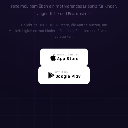
regelmäßigem Üben ein motivierendes Erlebnis für Kinder,
Jugendliche und Erwachsene.
Beliebt bei 100,000+ Nutzern, die MathIt nutzen, um
Mathefähigkeiten von Kindern, Schülern, Familien und Erwachsenen
zu stärken.
Download on the
App Store
GET IT ON
Google Play