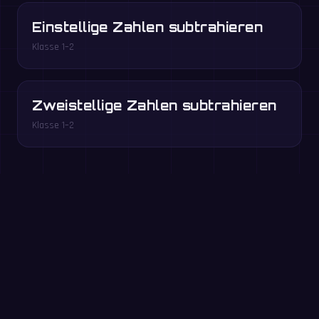
Einstellige Zahlen subtrahieren
Klasse 1–2
Zweistellige Zahlen subtrahieren
Klasse 1–2
Kostenlos im Browser spielen →
Jetzt ausprobieren: 60-