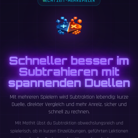
ECHTZEIT-MEHRSPIELER
Schneller besser im
Subtrahieren mit
spannenden Duellen
Mit mehreren Spielern wird Subtraktion lebendig: kurze
Duelle, direkter Vergleich und mehr Anreiz, sicher und
schnell zu rechnen.
Mit MathIt übst du Subtraktion abwechslungsreich und
spielerisch, ob in kurzen Einzelübungen, geführten Lektionen