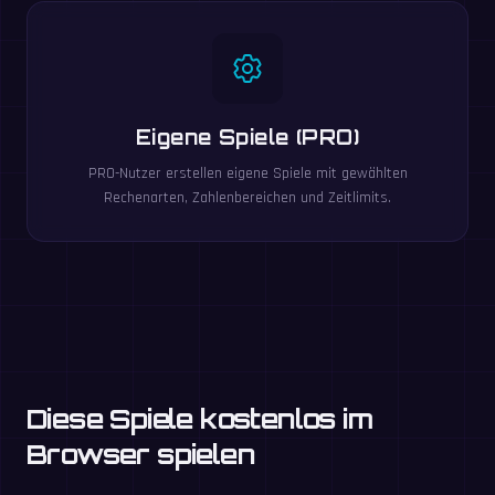
Eigene Spiele (PRO)
PRO-Nutzer erstellen eigene Spiele mit gewählten
Rechenarten, Zahlenbereichen und Zeitlimits.
Diese Spiele kostenlos im
Browser spielen