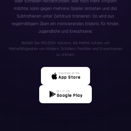
oder schnellen Rechenrunden. Wer noch mehr Ansporn
möchte, kann gegen mehrere Spieler antreten und das
Subtrahieren unter Zeitdruck trainieren. So wird aus
regelmäßigem Üben ein motivierendes Erlebnis für Kinder,
Jugendliche und Erwachsene.
Beliebt bei 100,000+ Nutzern, die MathIt nutzen, um
Mathefähigkeiten von Kindern, Schülern, Familien und Erwachsenen
zu stärken.
Download on the
App Store
GET IT ON
Google Play