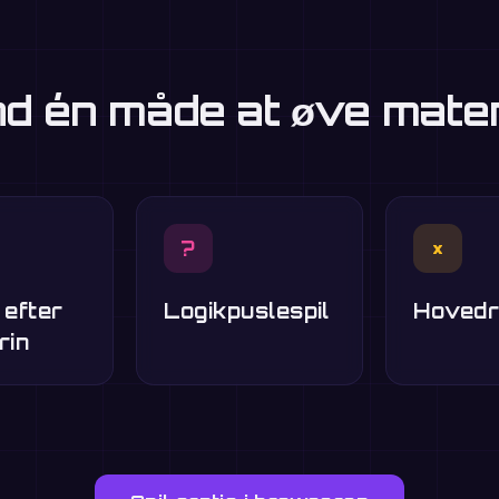
d én måde at øve mate
?
×
 efter
Logikpuslespil
Hovedr
rin