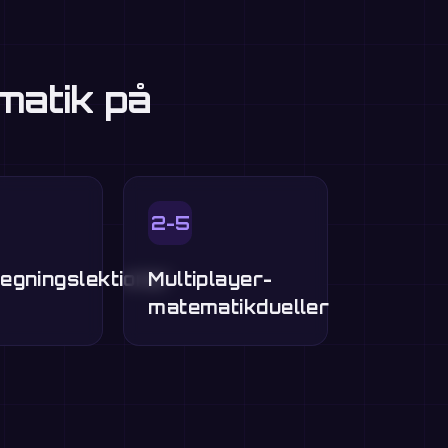
matik på
2-5
egningslektioner
Multiplayer-
matematikdueller