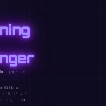
ning
inger
kning og sikre
m får hjernen i
rn mellem 5 og 12
r, hurtige runder