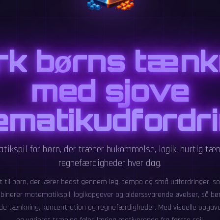
rk børns tænk
med sjove
matikudfordr
ikspil for børn, der træner hukommelse, logik, hurtig tæn
regnefærdigheder hver dag.
t til børn, der lærer bedst gennem leg, tempo og små udfordringer, so
inerer matematikspil, logikopgaver og alderssvarende øvelser, så bø
de tænkning, koncentration og regnefærdigheder. Med visuelle opgave