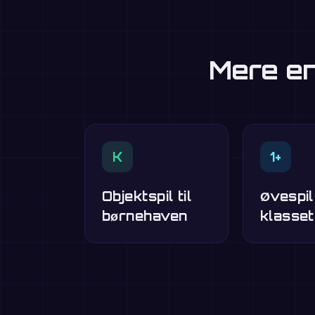
Mere en
K
1+
Objektspil til
Øvespil
børnehaven
klasset