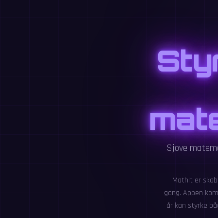
Sty
mate
Sjove matemat
MathIt er skab
gang. Appen komb
år kan styrke bå