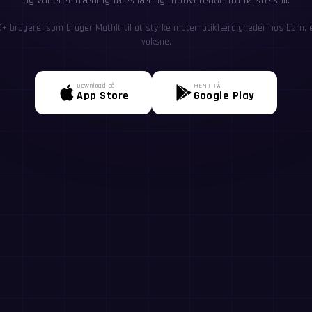
og varieret træning føles læring motiverende fra første spil.
0+ brugere, som bruger MathIt til at styrke matematikfærdigheder hos børn, el
voksne.
Download på
HENT PÅ
App Store
Google Play