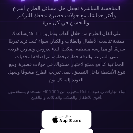
المنافسة المباشرة تجعل حل مسائل الطرح أسرع
وأكثر حماسًا، مع جولات قصيرة تدفعك للتركيز
والتحسن في كل مرة.
يساعدك MathIt على إتقان الطرح من خلال ألعاب وتمارين
ممتعة تناسب الأطفال والطلاب والكبار، سواء كنت تريد تدريبًا
سريعًا أو ممارسة منتظمة. يمكنك البدء بدروس وتمارين فردية
تبني السرعة والدقة خطوة بخطوة، ثم إضافة التحديات
الجماعية كدافع ممتع لاختبار مستواك في جولات قصيرة. ومع
تنوع الأنشطة داخل التطبيق، يبقى تدريب الطرح مشوقًا وسهل
العودة إليه كل يوم.
محبوب من 100,000+ مستخدم يستخدمون MathIt لبناء مهارات رياضية
أقوى للأطفال والطلاب والعائلات والبالغين.
حمّل من
App Store