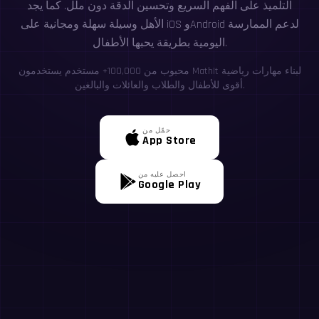
التلميذ على الفهم السريع وتحسين الدقة دون ملل. كما يجد
الأهل وسيلة سهلة ومجانية على iOS وAndroid لدعم الممارسة
اليومية بطريقة يحبها الأطفال.
محبوب من 100,000+ مستخدم يستخدمون MathIt لبناء مهارات رياضية
أقوى للأطفال والطلاب والعائلات والبالغين.
حمّل من
App Store
احصل عليه من
Google Play