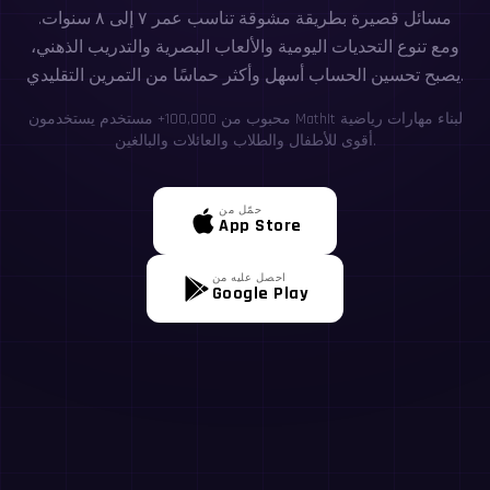
مسائل قصيرة بطريقة مشوقة تناسب عمر ٧ إلى ٨ سنوات.
ومع تنوع التحديات اليومية والألعاب البصرية والتدريب الذهني،
يصبح تحسين الحساب أسهل وأكثر حماسًا من التمرين التقليدي.
محبوب من 100,000+ مستخدم يستخدمون MathIt لبناء مهارات رياضية
أقوى للأطفال والطلاب والعائلات والبالغين.
حمّل من
App Store
احصل عليه من
Google Play